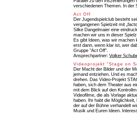
Parallel zu den Inszenierungen
verschiedenen Themen. In der S
Act Off
Der Jugendspielclub besteht sei
vergangenen Spielzeit mit „fact
Silke Dangelmaier eine eindruc
machen wir uns in dieser Spiel
Es gibt Ideen, was wir machen 
erst dann, wenn klar ist, wer d
Gruppe "Act Off".
Ansprechpartner:
Volker Schube
Videoprojekt "Stage on S
Der Macht der Bilder und der M
jemand entziehen. Und es macht
drehen. Das Video-Projekt STA
haben, sich dem Theater aus ei
mit dem Blick auf den Kontrollm
Videofilme, die als Vorlage akt
haben. Ihr habt die Möglichkeit,
der auf der Bühne verhandelt w
Musik und Euren Ideen. Interes