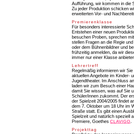
Aufführung, wir kommen in die 
Zu jeder Produktion schicken w
erweiterten Vor- und Nachbereit
Premierenklasse
Für besonders interessierte Sch
Entstehen einer neuen Produktio
besuchen Proben, sprechen mit
stellen Fragen an die Regie un
oder dem Bühnenbildner und bes
frühzeitig anmelden, da wir dies
immer nur einer Klasse anbiete
Lehrertreff
Regelmäßig informieren wir Sie 
aktuellen Angebote im Kinder- 
Jugendtheater. Im Anschluss an 
laden wir zum Besuch einer Hau
damit Sie wissen, was auf Sie u
Schüler/innen zukommt. Der erst
der Spielzeit 2004/2005 findet 
dem 7. Oktober um 18 Uhr im W
Straße statt. Es gibt einen Ausbl
Spielzeit und natürlich speziell 
Premiere, Goethes
.
CLAVIGO
Projekttag